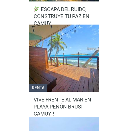
ESCAPA DEL RUIDO,
CONSTRUYE TU PAZ EN
CAMUY.
Bo. Zanjas, Sector Vieques, Camuy
PR.
Dimensiones
2,114.39 mtr
$67,000
VER MÁS DETALLES
RENTA
VIVE FRENTE AL MAR EN
PLAYA PEÑÓN BRUSI,
CAMUY!!
Bo. Membrillo en Camuy, PR.
Habitaciones
1