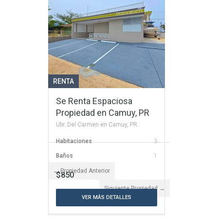
Baños
1
$1,500
VER MÁS DETALLES
RENTA
Se Renta Espaciosa
Propiedad en Camuy, PR
Ubr. Del Carmen en Camuy, PR.
Habitaciones
3
Baños
1
← Propiedad Anterior
$850
Siguiente Propiedad →
VER MÁS DETALLES