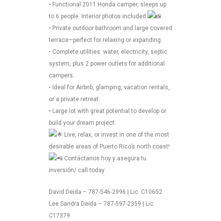
• Functional 2011 Honda camper, sleeps up
to 6 people. Interior photos included
• Private outdoor bathroom and large covered
terrace—perfect for relaxing or expanding.
• Complete utilities: water, electricity, septic
system, plus 2 power outlets for additional
campers.
• Ideal for Airbnb, glamping, vacation rentals,
or a private retreat.
• Large lot with great potential to develop or
build your dream project.
Live, relax, or invest in one of the most
desirable areas of Puerto Rico’s north coast!
Contáctanos hoy y asegura tu
inversión/ call today:
David Deida – 787-546-2996 | Lic. C10652
Lee Sandra Deida – 787-597-2359 | Lic.
C17379