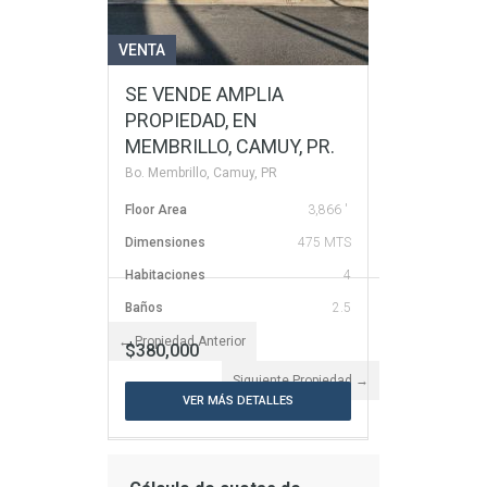
VENTA
SE VENDE AMPLIA
PROPIEDAD, EN
MEMBRILLO, CAMUY, PR.
Bo. Membrillo, Camuy, PR
Floor Area
3,866 '
Dimensiones
475 MTS
Habitaciones
4
Baños
2.5
← Propiedad Anterior
$380,000
Siguiente Propiedad →
VER MÁS DETALLES