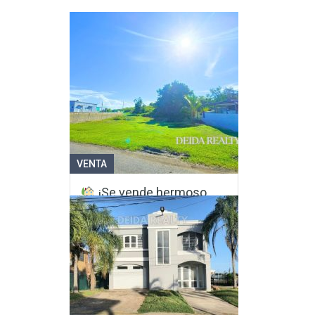
VENTA
¡Se vende hermoso
solar en Camuy, PR!
Bo. Membrillo, Camuy, PR
Dimensiones
782.3160 mtrs.
$85,000
VER MÁS DETALLES