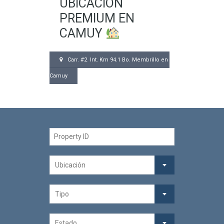
UBICACIÓN
PREMIUM EN
CAMUY
Carr. #2 Int. Km 94.1 Bo. Membrillo en
Camuy
Ubicación
Tipo
Estado