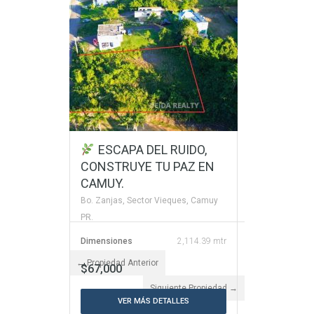
Habitaciones
3
Baños
2
$165,000
VER MÁS DETALLES
ESCAPA DEL RUIDO,
CONSTRUYE TU PAZ EN
CAMUY.
Bo. Zanjas, Sector Vieques, Camuy
PR.
Dimensiones
2,114.39 mtr
← Propiedad Anterior
$67,000
Siguiente Propiedad →
VER MÁS DETALLES