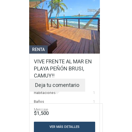
Habitaciones
3
Baños
2
$165,000
VER MÁS DETALLES
RENTA
VIVE FRENTE AL MAR EN
PLAYA PEÑÓN BRUSI,
CAMUY!!
Bo. Membrillo en Camuy, PR.
Deja tu comentario
Habitaciones
1
Baños
1
$1,500
VER MÁS DETALLES