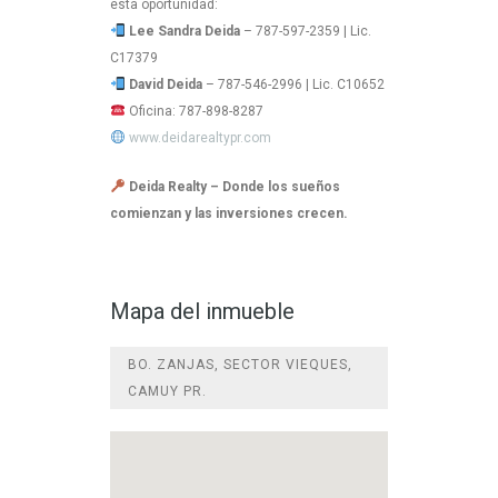
esta oportunidad:
Lee Sandra Deida
– 787-597-2359 | Lic.
C17379
David Deida
– 787-546-2996 | Lic. C10652
Oficina: 787-898-8287
www.deidarealtypr.com
Deida Realty – Donde los sueños
comienzan y las inversiones crecen.
Mapa del inmueble
BO. ZANJAS, SECTOR VIEQUES,
CAMUY PR.