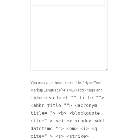
You may use these <abbr title="HyperText
Markup Language">HTML</abbr> tags and
<a href="" title="">
attributes:
<abbr title=""> <acronym
title=""> <b> <blockquote
cite=""> <cite> <code> <del
datetime=""> <em> <i> <q
cite=""> <s> <strike>