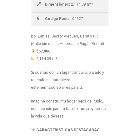
Dimensiones:
2,114.39 mtr
Código Postal:
00627
Bo. Zanjas, Sector Vieques, Camuy PR.
(Calle sin salida — cerca de Pagán Rental)
$67,000
2,114.39 m²
Si sueñas con un lugar tranquilo, privado y
rodeado de naturaleza…
este hermoso solar es para ti.
Imagina construir tu hogar lejos del ruido,
con espacio para tu familia, tus proyectos y
la vida que deseas.
CARACTERÍSTICAS DESTACADAS: