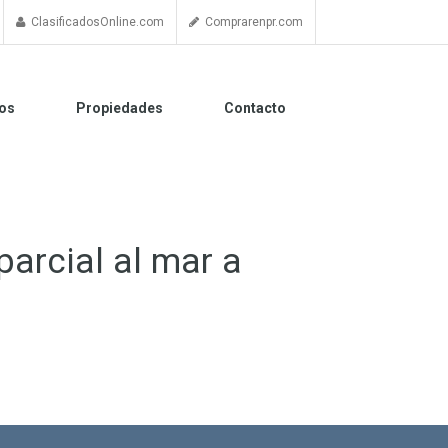
ClasificadosOnline.com
Comprarenpr.com
os
Propiedades
Contacto
arcial al mar a