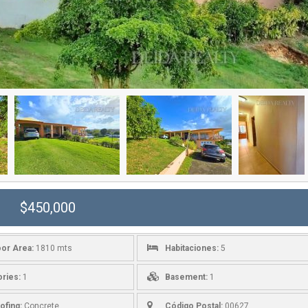
$450,000
oor Area:
1810 mts
Habitaciones:
5
ories:
1
Basement:
1
ofing:
Concrete
Código Postal:
00627