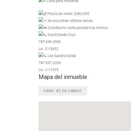
Lista para mudarse.
Precio de venta: $450,000
Se escuchan ofertas serias.
Coordina tu visita privada hoy mismo:
David Deida Cruz
787-546-2996
Lic. C-10652
Lee Sandra Deida
787-597-2359
Lic. C-17379
Mapa del inmueble
CARR. #2 EN CAMUY.