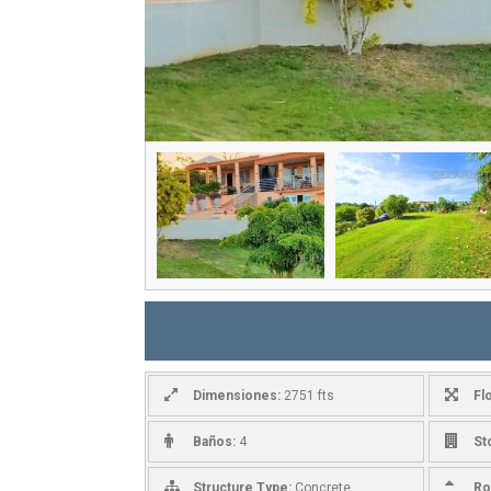
Dimensiones:
2751 fts
Fl
Baños:
4
St
Structure Type:
Concrete
Ro