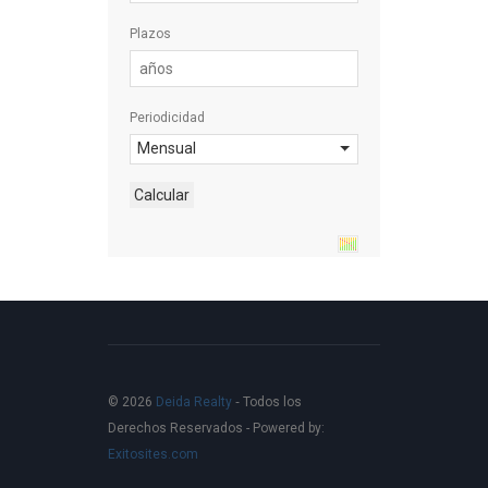
Plazos
Periodicidad
© 2026
Deida Realty
‐ Todos los
Derechos Reservados -
Powered by:
Exitosites.com